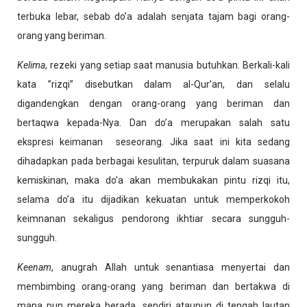
terbuka lebar, sebab do’a adalah senjata tajam bagi orang-
orang yang beriman.
Kelima
, rezeki yang setiap saat manusia butuhkan. Berkali-kali
kata ”rizqi” disebutkan dalam al-Qur’an, dan selalu
digandengkan dengan orang-orang yang beriman dan
bertaqwa kepada-Nya. Dan do’a merupakan salah satu
ekspresi keimanan seseorang. Jika saat ini kita sedang
dihadapkan pada berbagai kesulitan, terpuruk dalam suasana
kemiskinan, maka do’a akan membukakan pintu rizqi itu,
selama do’a itu dijadikan kekuatan untuk memperkokoh
keimnanan sekaligus pendorong ikhtiar secara sungguh-
sungguh.
Keenam
, anugrah Allah untuk senantiasa menyertai dan
membimbing orang-orang yang beriman dan bertakwa di
mana pun mereka berada, sendiri ataupun di tengah lautan