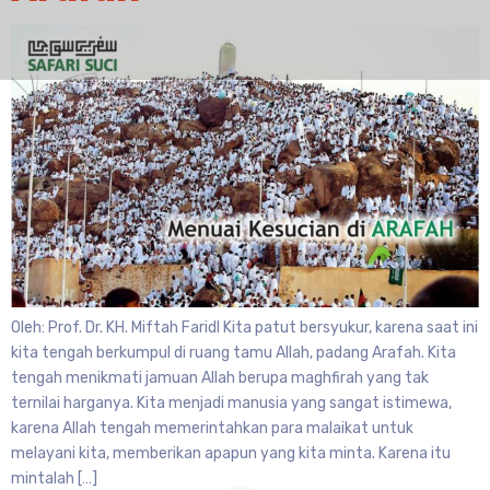
Oleh: Prof. Dr. KH. Miftah Faridl Kita patut bersyukur, karena saat ini
kita tengah berkumpul di ruang tamu Allah, padang Arafah. Kita
tengah menikmati jamuan Allah berupa maghfirah yang tak
ternilai harganya. Kita menjadi manusia yang sangat istimewa,
karena Allah tengah memerintahkan para malaikat untuk
melayani kita, memberikan apapun yang kita minta. Karena itu
mintalah […]