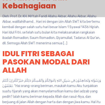
Kebahagiaan
Oleh: Prof. Dr. KH. Miftah Faridl Allahu Akbar, Allahu Akbar, Allahu
Akbar, walillahilhamd… Hari ini dengan izin Allah SWT kita bertemu
kembali dengan salah satu hari besar Islam 1 Syawal 1436 Hijriah.
Hari Idul Fitri; setelah satu bulan kita melaksanakan rangkaian
ibadah Romadlon; Saum Romadlon, Qiyamullail, Tadarus Al Qur’an,
dll. Semoga Allah SWT menerima semua […]
IDUL FITRI SEBAGAI
PASOKAN MODAL DARI
ALLAH
وَرَسُوْلِه وَتُجَاهِدُوْنَ فِى سَبِيْلِ اللهِ بِأَمْوَالِكُمْ وَأَنْفُسِكُمْ ذلِكُمْ خَيْرٌ لَّكُمْ إِنْ كُنْتُمْ
تَعْلَمُوْنَ. “Hai orang-orang beriman, maukah kamu Aku tunjukkan
suatu tijarah yang akan menyelamatkan kamu dari adzab yang
pedih? Ialah kamu beriman kepada Allah dan rasul-Nya, dan
berjuang di jalan Allah dengan harta dan dengan jiwa kamu. Hal itu